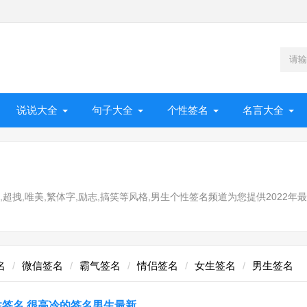
说说大全
句子大全
个性签名
名言大全
拽,唯美,繁体字,励志,搞笑等风格,男生个性签名频道为您提供2022年最
名
微信签名
霸气签名
情侣签名
女生签名
男生签名
签名 很高冷的签名男生最新