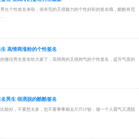
的男生个性签名来啦，很有范的又很魅力的个性好听的签名哦，酷酷有范
..
生 高情商涨粉的个性签名
粉的微信男生签名给大家了，高情商的又很帅气的个性签名，提升气质的
名男生 很洒脱的酷酷签名
点比较好，不要想太多，也不要事事都去斤斤计较，做一个人霸气又洒脱