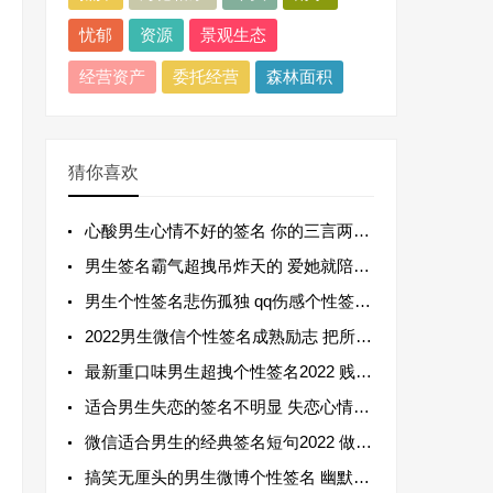
忧郁
资源
景观生态
经营资产
委托经营
森林面积
猜你喜欢
心酸男生心情不好的签名 你的三言两语就触动了我的心
男生签名霸气超拽吊炸天的 爱她就陪她从校服走到婚纱
男生个性签名悲伤孤独 qq伤感个性签名男生用
2022男生微信个性签名成熟励志 把所有力气都留着变美好
最新重口味男生超拽个性签名2022 贱人好比狗见人就乱吼
适合男生失恋的签名不明显 失恋心情不好的男生签名
微信适合男生的经典签名短句2022 做了一万件与你无关的事
搞笑无厘头的男生微博个性签名 幽默风趣吸引人的微博签名