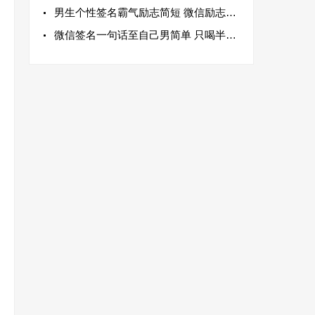
男生个性签名霸气励志简短 微信励志签名大全2022
微信签名一句话至自己男简单 只喝半杯酒往事不回头