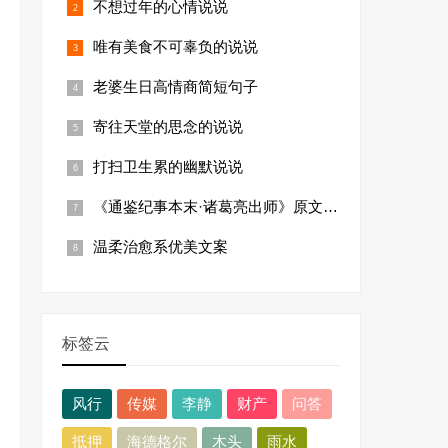
不想过年的心情说说
唯有美食不可辜负的说说
老婆生日高情商简短句子
寄往天堂的思念的说说
打扫卫生累的幽默说说
《通鉴纪事本末·诸葛亮出师》原文及翻译
温柔治愈系优美文案
标签云
风行
传媒
李静
财产
问答
抵押
海德格尔
木头
雨水