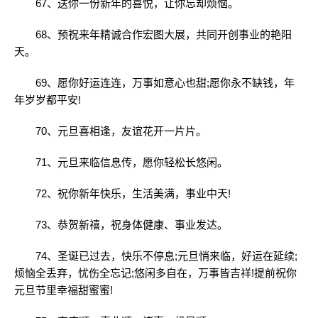
67、送你一份新年的喜悦，让你忘却烦恼。
68、预祝来年精诚合作宏图大展，共同开创事业的艳阳
天。
69、愿你好运连连，万事如意心也甜;愿你永不缺钱，年
年岁岁都平安!
70、元旦喜相逢，友谊花开一片片。
71、元旦来临信息传，愿你轻松长悠闲。
72、祝你新年快乐，生活美满，事业中天!
73、恭贺新禧，祝身体健康、事业发达。
74、圣诞已过去，快乐不停息;元旦悄来临，好运在延续;
烦恼全丢弃，忧伤全忘记;悠闲多自在，万事皆吉祥!提前祝你
元旦节里幸福甜蜜蜜!