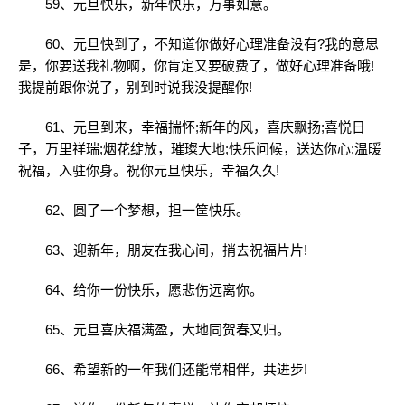
59、元旦快乐，新年快乐，万事如意。
60、元旦快到了，不知道你做好心理准备没有?我的意思
是，你要送我礼物啊，你肯定又要破费了，做好心理准备哦!
我提前跟你说了，别到时说我没提醒你!
61、元旦到来，幸福揣怀;新年的风，喜庆飘扬;喜悦日
子，万里祥瑞;烟花绽放，璀璨大地;快乐问候，送达你心;温暖
祝福，入驻你身。祝你元旦快乐，幸福久久!
62、圆了一个梦想，担一筐快乐。
63、迎新年，朋友在我心间，捎去祝福片片!
64、给你一份快乐，愿悲伤远离你。
65、元旦喜庆福满盈，大地同贺春又归。
66、希望新的一年我们还能常相伴，共进步!