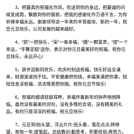
3、把最真的祝福化作风，吹送到你的身边，把最诚的问
候变成雨，飘散到你的窗前，把我的感谢化作万语千言，为你
祈祷幸福永远。谢谢领导这一年来的辛苦栽培，新的一年，祝
您元旦快乐，公司发展的越来越好。
4、“抓”一把快乐，“采”一串幸福，“摘”一颗富贵，“捏”一个
幸运，“手舞足蹈”送你，表示对你元旦最美好的祝福。祝你元
旦快乐，永远开心!
5、辞岁迎新同欢乐，欢庆时刻送祝福。快乐好运全涌
来，财源滚滚挡不住。平安健康把你绕，幸福美满把你罩。短
短信息深祝福，浓浓情意把你围。祝你元旦节快乐!
6、祝福的细语轻敲耳畔，幸福伴着新年的钟声悄悄降
临。虽然没有最美的词句，没有多情的言语，没有精美的礼
品，有的只是深深的祝福。祝元旦快乐!
7、元旦到!抬头望，浮云片片;低头看，落花点点;转移
望，匆匆一年;提笔起，总结教训;勤思考，积累经验;再努力，