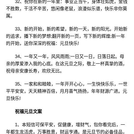
32、祝你在新的一年里：事业正当午，身体壮如虎，金钱
不胜数，干活不辛苦，悠闲像老鼠，浪漫似乐谱，快乐非你莫
属。
33、新的开始，新的希望，新的一天，新的阳光。开始新
的追求，播下新的梦想;翻开新的一页，写下新的辉煌;新一年
的开始，送你深深的祝福：元旦快乐!
34、一年又一年，风风雨雨;一日又一日，日落日起。母
亲的厚爱渗入我的心底。在这元旦之际，敬上一杯真挚的酒，
祝母亲安康长寿，欢欣无比。
35、一家和和睦睦，一年开开心心，一生快快乐乐，一世
平平安安，天天精神百倍，月月喜气扬扬，年年财源广进。元
旦快乐!
祝福元旦文案
1、本短信可保平安，促健康，增财气，包你看完后，一
年都生龙活虎，万事胜意，财运亨通。是元旦节的必备佳品，