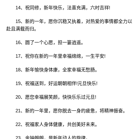
14、祝同修，新年快乐，法喜充满，六时吉祥!
15、新的一年，愿你沉稳又执着，对热爱的事情都全力以
赴且满载而归。
16、圆了一个心愿，担一篓逍遥。
17、祝你在新的一年里幸福绵绵，一生平安!
18、新年愉快身体康，全家幸福无愁肠。
19、祝福送到，好运朝朝相伴!元旦快乐!
20、愿您幸福展笑颜，快快乐乐过元旦!
21、新的一年里，愿你脱去一身的疲惫，将精神振奋。
22、祝福家人身体健康，共创美好未来。
23、金钟朗朗，是新年动人的旋律。