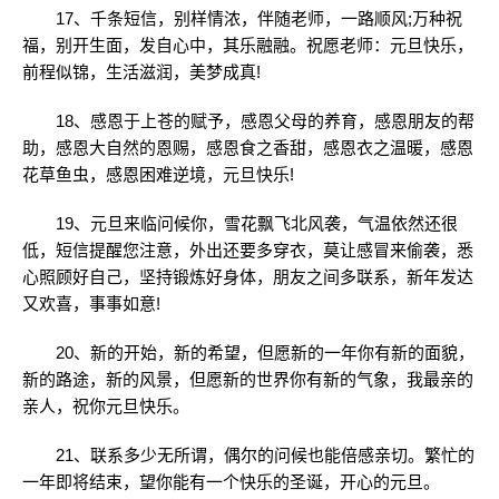
17、千条短信，别样情浓，伴随老师，一路顺风;万种祝
福，别开生面，发自心中，其乐融融。祝愿老师：元旦快乐，
前程似锦，生活滋润，美梦成真!
18、感恩于上苍的赋予，感恩父母的养育，感恩朋友的帮
助，感恩大自然的恩赐，感恩食之香甜，感恩衣之温暖，感恩
花草鱼虫，感恩困难逆境，元旦快乐!
19、元旦来临问候你，雪花飘飞北风袭，气温依然还很
低，短信提醒您注意，外出还要多穿衣，莫让感冒来偷袭，悉
心照顾好自己，坚持锻炼好身体，朋友之间多联系，新年发达
又欢喜，事事如意!
20、新的开始，新的希望，但愿新的一年你有新的面貌，
新的路途，新的风景，但愿新的世界你有新的气象，我最亲的
亲人，祝你元旦快乐。
21、联系多少无所谓，偶尔的问候也能倍感亲切。繁忙的
一年即将结束，望你能有一个快乐的圣诞，开心的元旦。