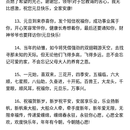
点燃了希望的光芒。谢谢您，领导!对于您教诲的苦心，我无
比感激，祝您元旦快乐，全家安康!
13、元旦到来恭喜你，发个短信祝福你，成功事业属于
你，开心笑容常伴你，健康长寿想着你，最后还要通知你，财
神爷爷也要拜访你!元旦快乐!
14、当年的幼雏，如今将凭借强劲的双翅翱游天空，去找
寻那未知的天际。但无论他们飞得多高，飞得多远，总不会忘
记可爱的家，不会忘记父母大人的养育之恩。
15、一元始，喜双来，三花开，四季安，五福临，六大
顺，七星照，八仙助，久奋进，十开拓。百兽王，大龙头，千
里眼，顺风耳，祝福你，元旦乐，万事兴。
16、祝福贺新岁，新岁祝平安，安居享乐业，乐业扬新
帆，新帆乘大船，大船众人牵，牵手度新年，新年爱无限，无
限幸福传，传递爱缠绵，缠绵春永驻，永驻你心愿，心愿全家
欢，欢度快乐年，年年有今朝，今朝随心愿!