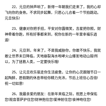
22、元旦的钟声响了，新得一年朝我们走来了，我的心却
飞向你的身旁。不求同步起舞，只愿心儿合着一个节拍跳动。
元旦快乐!
23、健康对你把手招，平安对你露微笑，吉星把你照，财
神牵着你跑，所有好事都来到，祝你在新的一年里幸福乐逍
遥!
24、元旦到，年来了，不是我威胁你，你敢不快乐，我就
敢让世界末日降临，天地崩裂海水咆哮火山爆发地动山摇!所
以，为了拯救人类，一定要快乐哦!
25、让元旦欢乐驱走你生活疲惫，让你的心灵跟随节日一
起陶醉，愿假期的休息带给你精力充沛，节后上班信心百倍!
祝一切如意!
26、我最亲爱的朋友：在新年来临之际，祝愿上帝保佑
您!观音菩萨护住您!财神抱住您!爱神射住您!食神吻住您!