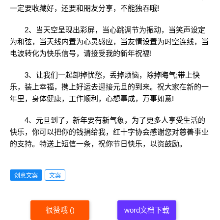
一定要收藏好，还要和朋友分享，不能独吞哦!
2、当天空呈现出彩屏，当心跳调节为振动，当笑声设定
为和弦，当天线内置为心灵感应，当友情设置为时空连线，当
电波转化为快乐信号，请接受我的新年祝福!
3、让我们一起卸掉忧愁，丢掉烦恼，除掉晦气;带上快
乐，装上幸福，携上好运去迎接元旦的到来。祝大家在新的一
年里，身体健康，工作顺利，心想事成，万事如意!
4、元旦到了，新年要有新气象，为了更多人享受生活的
快乐，你可以把你的钱捐给我，红十字协会感谢您对慈善事业
的支持。特送上短信一条，祝你节日快乐，以资鼓励。
创意文案
文案
很赞哦
(
)
word文档下载