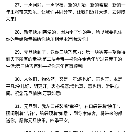
27、一声问好，一声祝福，新的开始，新的希望，新的一
年里将带来欢乐。让我们共同分享，让我们迈开大步，去迎接
未来!
28、新年快乐!亲爱的，因为牵了你的手，所以我要抓住
你的手给你幸福给你快乐相伴永远!我爱你!
29、元旦快到了，送你三块巧克力：第一块德芙—望你得
到天下所有的幸福;第二块金帝—祝你在金色年华过着帝王的
生活;第三块吉百利—祝你吉年百事顺利!
30、人依旧，物依然，又是一年;想也好，忘也罢，本是
平凡;今儿好，明更好，衷心祝愿;情也真，意也切，常驻心
间。祝您元旦愉快!万事如意!
31、元旦到，我左口袋装着“幸福”，右口袋带着“快乐”，
腰间别着“吉祥”，脑袋顶着“如意”，到你家做客，将带来的都
送你，愿你元旦快乐，四季平安。