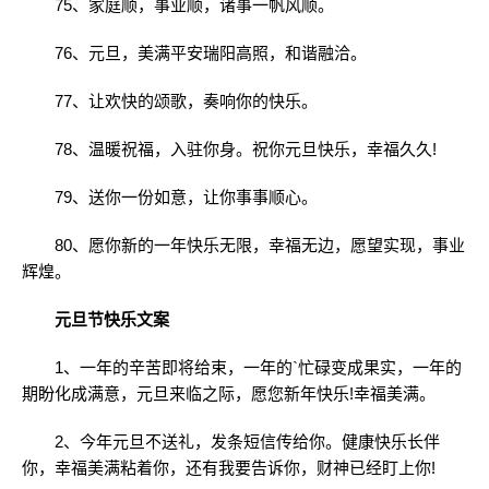
75、家庭顺，事业顺，诸事一帆风顺。
76、元旦，美满平安瑞阳高照，和谐融洽。
77、让欢快的颂歌，奏响你的快乐。
78、温暖祝福，入驻你身。祝你元旦快乐，幸福久久!
79、送你一份如意，让你事事顺心。
80、愿你新的一年快乐无限，幸福无边，愿望实现，事业
辉煌。
元旦节快乐文案
1、一年的辛苦即将给束，一年的`忙碌变成果实，一年的
期盼化成满意，元旦来临之际，愿您新年快乐!幸福美满。
2、今年元旦不送礼，发条短信传给你。健康快乐长伴
你，幸福美满粘着你，还有我要告诉你，财神已经盯上你!