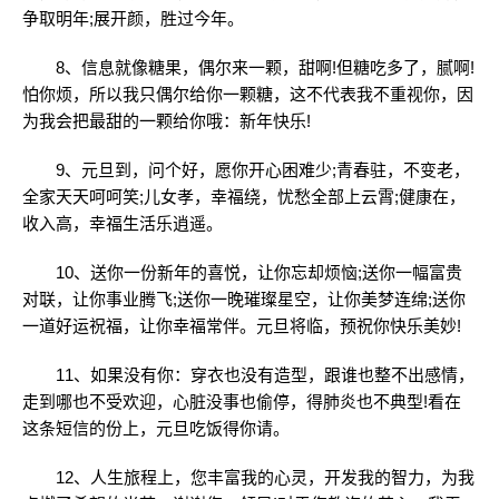
争取明年;展开颜，胜过今年。
8、信息就像糖果，偶尔来一颗，甜啊!但糖吃多了，腻啊!
怕你烦，所以我只偶尔给你一颗糖，这不代表我不重视你，因
为我会把最甜的一颗给你哦：新年快乐!
9、元旦到，问个好，愿你开心困难少;青春驻，不变老，
全家天天呵呵笑;儿女孝，幸福绕，忧愁全部上云霄;健康在，
收入高，幸福生活乐逍遥。
10、送你一份新年的喜悦，让你忘却烦恼;送你一幅富贵
对联，让你事业腾飞;送你一晚璀璨星空，让你美梦连绵;送你
一道好运祝福，让你幸福常伴。元旦将临，预祝你快乐美妙!
11、如果没有你：穿衣也没有造型，跟谁也整不出感情，
走到哪也不受欢迎，心脏没事也偷停，得肺炎也不典型!看在
这条短信的份上，元旦吃饭得你请。
12、人生旅程上，您丰富我的心灵，开发我的智力，为我