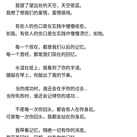
我望了望远处的天空，天空很蓝。
我想了想我们的爱情，爱情很纯。
有些人的伤口是在实践中慢慢痊愈，
如我。有些人的伤口是在实践中慢慢溃烂，如他。
每一个现在，都是我们以后的记忆。
每一个曾经，都是我们现在的回忆。
水湿在纸上，我看到了你的字语。
键敲在琴上，你敲出了我的节奏。
当你成功时，谁还会在乎你的过去…
当你失败时，谁还会记得你的成功…
不是每一次你回头，都会有人在你身后。
可是每一次你回头，我都会站在你身后。
我带着记忆，隔绝一切有你的消息。