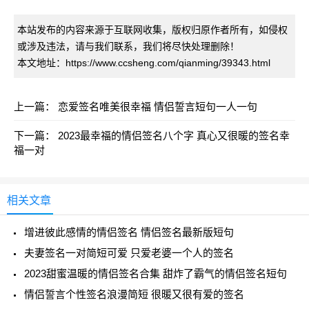
本站发布的内容来源于互联网收集，版权归原作者所有，如侵权
或涉及违法，请与我们联系，我们将尽快处理删除！
本文地址：https://www.ccsheng.com/qianming/39343.html
上一篇：
恋爱签名唯美很幸福 情侣誓言短句一人一句
下一篇：
2023最幸福的情侣签名八个字 真心又很暖的签名幸
福一对
相关文章
增进彼此感情的情侣签名 情侣签名最新版短句
夫妻签名一对简短可爱 只爱老婆一个人的签名
2023甜蜜温暖的情侣签名合集 甜炸了霸气的情侣签名短句
情侣誓言个性签名浪漫简短 很暖又很有爱的签名