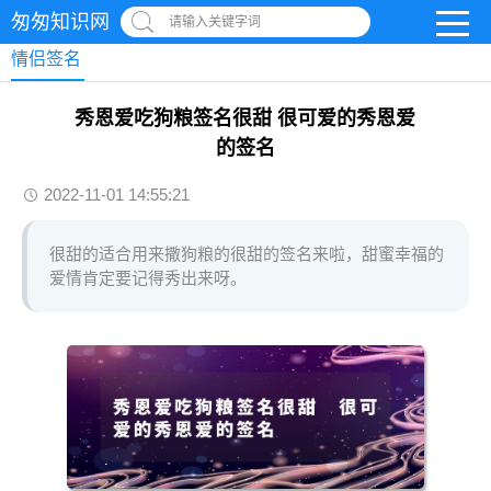
匆匆知识网
请输入关键字词
情侣签名
秀恩爱吃狗粮签名很甜 很可爱的秀恩爱
的签名
2022-11-01 14:55:21
很甜的适合用来撒狗粮的很甜的签名来啦，甜蜜幸福的
爱情肯定要记得秀出来呀。