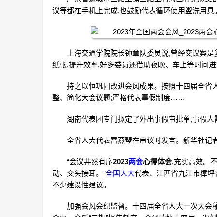
议等都在手机上完成,也鼓励代表循环使用盥洗用具
上海交通学院院长钟章队委员说,曾经交议案是
纸张,提升效率,好多委员还借助夜晚、车上等时间进
持之以恒巩固改进会风成果。按照十四届全省人
整、简化大会议题;严格代表事假制度……
湖南代表团专门拟定了外出事假审批单,事假人
全省人大代表雷燕琴在审议时发言。新华社记
“会议井然有序
2023
两会
心得体会
,充实高效。
动、交头接耳。”
全国人大
代表、江西省九江市樟坪
不少建设性建议。
加强会风会纪监督。十四届全省人大一次大会秘