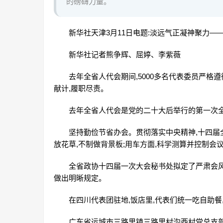
的磅礴力量。
新华社天津3月11日电题:淡远气正凝神聚力——
新华社记者熊争辉、屈婷、李紫薇
去年全省人代会期间,5000多名代表委员严格
献计,履职尽责。
去年全省人代会是党的二十大后举行的第一次全
坚持勤俭节省办会。贯彻落实中央精神,十四届
放花草,不制做背景板;用车方面,科学测算并控制会
全省政协十四届一次大会秘书处拟定了严肃会
做出明晰规定。
在四川代表团驻地,饭店里,代表们统一吃自助餐
广东省运城市三路里镇三路里村沟西村党总支部