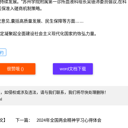
可持续发展。”苏州学院附属第一诊所血液科组长吴德沛委员倡议,在科
医保准入磋商机制策略。
建议意见,囊括高质量发展、民生保障等方面……
,必定凝聚起全面建设社会主义现代化国家的恢弘力量。
约
很赞哦
(
)
word文档下载
有，如侵权或涉及违法，请与我们联系，我们将尽快处理删除！
l
文】
下一篇：
2024年全国两会精神学习心得体会