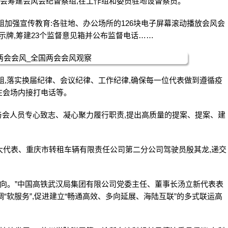
例会筹建会风会纪督察组,在工作组和委员驻地设督察员。
组加强宣传教育:各驻地、办公场所的126块电子屏幕滚动播放会风会
提示牌,筹建23个监督意见箱并公布监督电话……
组,落实换届纪律、会议纪律、工作纪律,确保每一位代表做到遵循疫
在会场内接打电话等。
了与会人员专心致志、凝心聚力履行职责,提出高质量的提案、提案、建
人大代表、重庆市转租车辆有限责任公司第二分公司驾驶员殷其龙,递交
方向。”中国高铁武汉局集团有限公司党委主任、董事长汤立新代表表
调“软服务”,促进建立“畅通高效、多向延展、海陆互联”的多式联运高