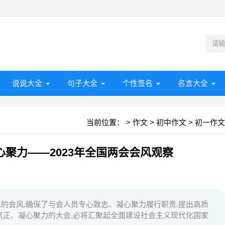
说说大全
句子大全
个性签名
名言大全
当前位置：
>
作文
>
初中作文
>
初一作文
心聚力——2023年全国两会会风观察
正的会风,确保了与会人员专心致志、凝心聚力履行职责,提出高质
清气正、凝心聚力的大会,必将汇聚起全面建设社会主义现代化国家