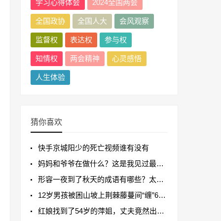
学习心得体会
2024全国两会
全国政协
全国人大
会风观察
监督权
表达权
参与权
知情权
两会精神
心灵感悟
人生体验
猜你喜欢
快手京城阳少的死亡视频谁有没有
妈妈和爷爷在做什么？这是我见过最机智的回答
形容一夜到了秋天的成语有哪些？太齐全了！
12岁男孩被困山坡上荆棘藤蔓间“缠”6个钟头
红娘找到了54岁的萍姐，丈夫竟然出轨了