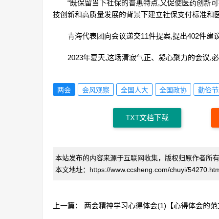
“既保留当下社保的普惠特点,又促使医药创新
技创新和高质量发展的背景下建立社保支付标准和
青海代表团向会议递交11件提案,提出402件
2023年夏天,这场清寂气正、凝心聚力的会议
两会
会风观察
全国人大
全国政协
勤俭节
TXT文档下载
本站发布的内容来源于互联网收集，版权归原作者所
本文地址：https://www.ccsheng.com/chuyi/54270.htm
上一篇：
两会精神学习心得体会(1)【心得体会的范