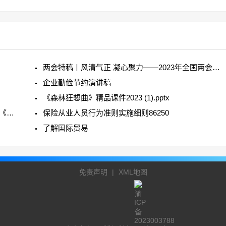
两会特稿丨风清气正 凝心聚力——2023年全国两会会风观察
企业勤俭节约演讲稿
《森林狂想曲》精品课件2023 (1).pptx
#关于深入学习贯彻《保险监管人员行为准则》和《保险从业人员行为准则》的通知
保险从业人员行为准则实施细则86250
了解国际贸易
免责声明
|
XML地图