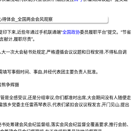
。
复印下来,近些年通过手机联通端“
全国政协
委员履职平台”提交。“节省
言献计,履职尽责”。
大一次大会秘书处规定,严格遵循会议议题和日程安排,不得私自调
需填写事假时间、事由,并经代表团主要负责人批准。
者熊争辉摄
不管是全感受议,还是分组审议,你们都准时出席,大会期间没有人随便走
畲族乡党委主任雷燕琴表示,代表们紧扣会议议程发言,开门见山,提出
书处筹建会风会纪监督组,落实会风会纪监督全覆盖要求,推行会前、