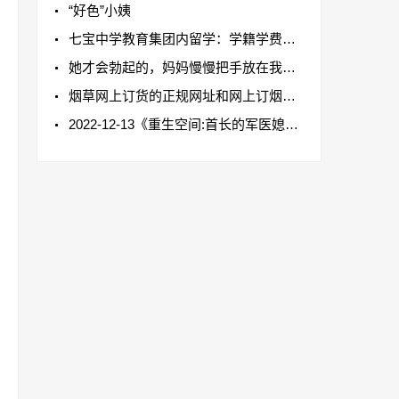
“好色”小姨
七宝中学教育集团内留学：学籍学费仍留原校
她才会勃起的，妈妈慢慢把手放在我的帐篷上细声
烟草网上订货的正规网址和网上订烟的相应操作流程
2022-12-13《重生空间:首长的军医媳妇》txt下载