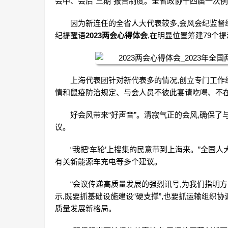
会中、会后“三期”报告制度。全省政协十四届一次
因为新连任的全省人大代表较多,会风会纪监督
纪提醒语
2023两会心得体会
,在明显位置筹建79个
上海代表团针对新代表多的情况,创立专门工作
情和鼠疫防治规定、与会人员不彼此宴请吃喝、不
好会风带来“好声音”。清寂气正的会风,确保
议。
“我把‘车轮’上搜集的民意带到上海来。”全国
有关新能源车充电等多个建议。
“会议传递高质量发展的强烈讯号,为我们指明
示,既要抓基础设施建设“硬支撑”,也要抓运输组织协
质量发展新格局。