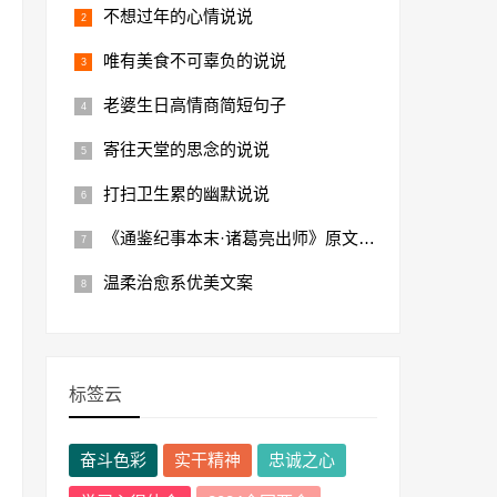
不想过年的心情说说
唯有美食不可辜负的说说
老婆生日高情商简短句子
寄往天堂的思念的说说
打扫卫生累的幽默说说
《通鉴纪事本末·诸葛亮出师》原文及翻译
温柔治愈系优美文案
标签云
奋斗色彩
实干精神
忠诚之心