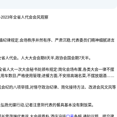
2023年全省人代会会风观察
遵循纪律规定,会场秩序井然有序、严肃沉稳,代表委员们精神细腻进言
省人代会。人大大会会期8天半,政协会国会期7天半。
全省人大一次大会秘书处颁布规定:简化会场布置,各类大会一律不摆
议用车数目,严格使用管理;进餐方面,不安排高端名菜,不摆放烟酒……
风会纪的八项举措,对恪守政治纪律、简化接待方法、改进会风文风等
,弘扬光碟行动,记者注意到代表的餐具基本没有剩饭菜。
长雷茂端代表说,大会很质朴,酒店没挂
口号
条幅,通知议题、提交建