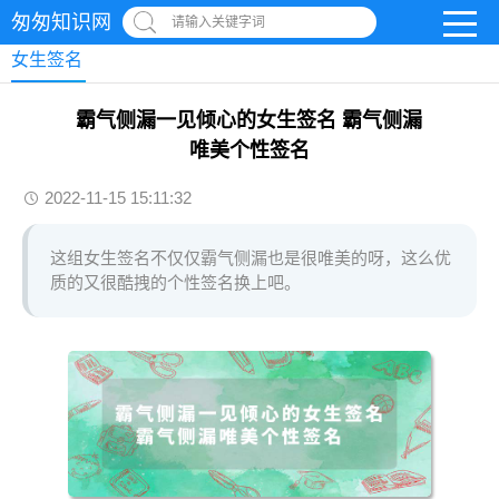
匆匆知识网
请输入关键字词
女生签名
霸气侧漏一见倾心的女生签名 霸气侧漏
唯美个性签名
2022-11-15 15:11:32
这组女生签名不仅仅霸气侧漏也是很唯美的呀，这么优
质的又很酷拽的个性签名换上吧。