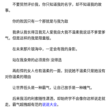
不要贸然评价我，你只知道我的名字，却不知道我的故
事。
你的败因只有一个那就是与我为敌
我承认我长得丑我无人爱我自大我不温柔我说话不爹里爹
气，但是这样的我是限量版。
在未来那片银海中，一定会有我的身影。
站在我身旁的必须是你 没得选
再彪悍的女人也有温柔的一面，别说她不温柔只是她没有
对你温柔的理由
让世界低头是一种霸气，让自己放手是一种魄气。
后来我活的利索随性潇洒，却始终学不会像你这样说走就
走。霸气超拽超有范的
说说大全
。