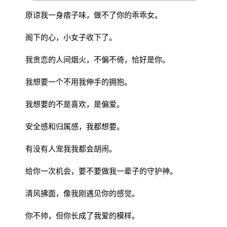
原谅我一身痞子味，做不了你的乖乖女。
阁下的心，小女子收下了。
我贪恋的人间烟火，不偏不倚，恰好是你。
我想要一个不用我伸手的拥抱。
我想要的不是喜欢，是偏爱。
安全感和归属感，我都想要。
有没有人宠我我都会胡闹。
给你一次机会，要不要做我一辈子的守护神。
清风拂面，像我刚遇见你的感觉。
你不帅，但你长成了我爱的模样。